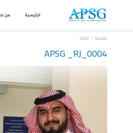
الرئيسية
من نح
الرئيسية
أخبارنا
APSG _RJ_0004