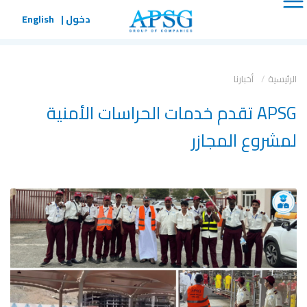
×
×
دخول |
English
طلب خدمة
يرجى تعبئة البيانات أدناه لخدمتك بشكل
الرئيسية
أخبارنا
أفضل
APSG تقدم خدمات الحراسات الأمنية
لمشروع المجازر